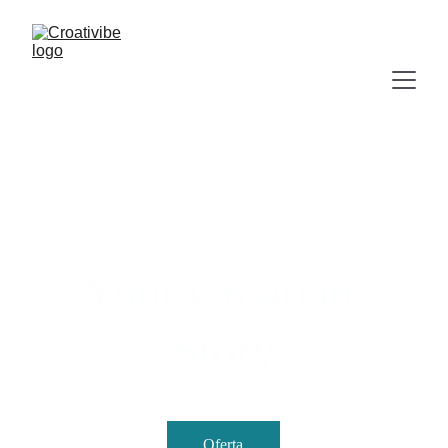
Your Croatian 
Story
Oferta