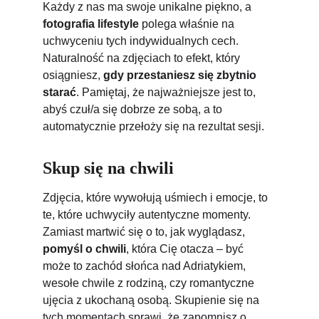
Każdy z nas ma swoje unikalne piękno, a 
fotografia lifestyle
 polega właśnie na 
uchwyceniu tych indywidualnych cech. 
Naturalność na zdjęciach to efekt, który 
osiągniesz, 
gdy przestaniesz się zbytnio 
starać
. Pamiętaj, że najważniejsze jest to, 
abyś czuł/a się dobrze ze sobą, a to 
automatycznie przełoży się na rezultat sesji.
Skup się na chwili
Zdjęcia, które wywołują uśmiech i emocje, to 
te, które uchwyciły autentyczne momenty. 
Zamiast martwić się o to, jak wyglądasz, 
pomyśl o chwili
, która Cię otacza – być 
może to zachód słońca nad Adriatykiem, 
wesołe chwile z rodziną, czy romantyczne 
ujęcia z ukochaną osobą. Skupienie się na 
tych momentach sprawi, że zapomnisz o 