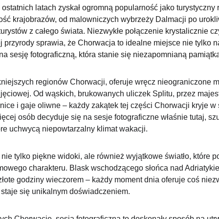
w ostatnich latach zyskał ogromną popularność jako turystyczny 
ść krajobrazów, od malowniczych wybrzeży Dalmacji po urokli
urystów z całego świata. Niezwykłe połączenie krystalicznie cz
ej przyrody sprawia, że Chorwacja to idealne miejsce nie tylko 
a sesję fotograficzną, która stanie się niezapomnianą pamiątką
niejszych regionów Chorwacji, oferuje wręcz nieograniczone moż
djęciowej. Od wąskich, brukowanych uliczek Splitu, przez majesta
nice i gaje oliwne – każdy zakątek tej części Chorwacji kryje w
ęcej osób decyduje się na sesje fotograficzne właśnie tutaj, sz
óre uchwycą niepowtarzalny klimat wakacji.
 nie tylko piękne widoki, ale również wyjątkowe światło, które p
mowego charakteru. Blask wschodzącego słońca nad Adriatykiem
łote godziny wieczorem – każdy moment dnia oferuje coś niezw
a staje się unikalnym doświadczeniem.
ych Chorwację, sesja fotograficzna to doskonały sposób na ut