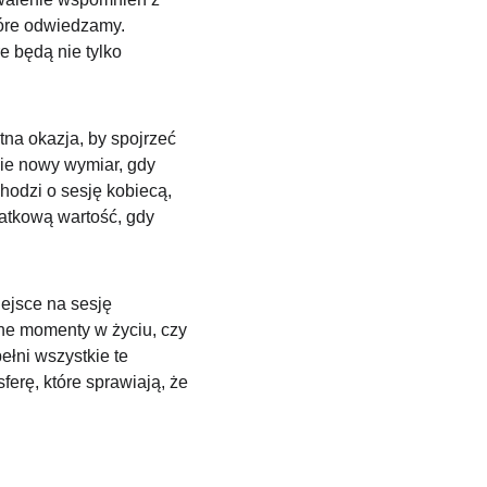
tóre odwiedzamy. 
e będą nie tylko 
na okazja, by spojrzeć 
ie nowy wymiar, gdy 
hodzi o sesję kobiecą, 
datkową wartość, gdy 
ejsce na sesję 
żne momenty w życiu, czy 
ełni wszystkie te 
ferę, które sprawiają, że 