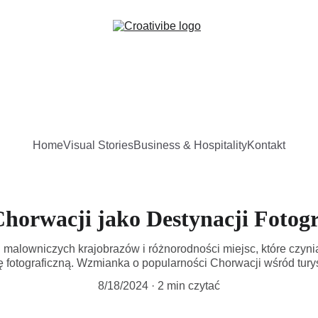
Home
Visual Stories
Business & Hospitality
Kontakt
horwacji jako Destynacji Fotogr
j malowniczych krajobrazów i różnorodności miejsc, które czyn
 fotograficzną. Wzmianka o popularności Chorwacji wśród turys
8/18/2024
2 min czytać