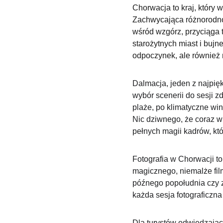
Chorwacja to kraj, który 
Zachwycająca różnorodno
wśród wzgórz, przyciąga t
starożytnych miast i bujn
odpoczynek, ale również n
Dalmacja, jeden z najpięk
wybór scenerii do sesji z
plaże, po klimatyczne win
Nic dziwnego, że coraz wi
pełnych magii kadrów, kt
Fotografia w Chorwacji to
magicznego, niemalże fil
późnego popołudnia czy z
każda sesja fotograficzn
Dla turystów odwiedzając