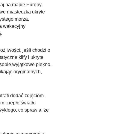
raj na mapie Europy. 
we miasteczka ukryte 
ystego morza, 
na wakacyjny 
.
liwości, jeśli chodzi o 
tyczne klify i ukryte 
 sobie wyjątkowe piękno. 
ukając oryginalnych, 
otrafi dodać zdjęciom 
, ciepłe światło 
ykłego, co sprawia, że 
rwalenie wspomnień z 