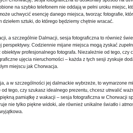
obione na szybko telefonem nie oddają w pełni uroku miejsc, k
może uchwycić esencję danego miejsca, tworząc fotografie, któr
m dziełem sztuki, do którego będziemy chętnie wracać.
, a szczególnie Dalmacji, sesja fotograficzna to również świet
ej perspektywy. Codziennie mijane miejsca mogą zyskać zupełn
biektyw profesjonalnego fotografa. Niezależnie od tego, czy c
graficzne ujęcia nieruchomości – każda z tych sesji zyskuje do
łym miejscu jak Chorwacja.
, a w szczególności jej dalmackie wybrzeże, to wymarzone mi
e od tego, czy szukasz idealnego prezentu, chcesz utrwalić wa
piękną pamiątkę z wakacji – sesja fotograficzna w Chorwacji sp
uje nie tylko piękne widoki, ale również unikalne światło i atmos
 wyjątkowa.